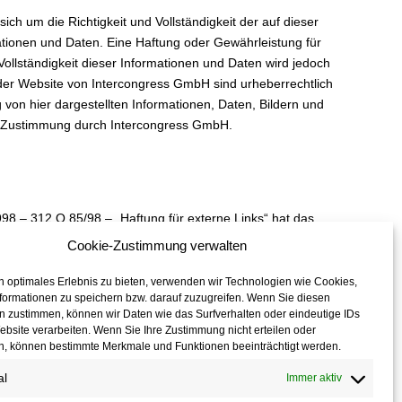
h um die Richtigkeit und Vollständigkeit der auf dieser
ationen und Daten. Eine Haftung oder Gewährleistung für
d Vollständigkeit dieser Informationen und Daten wird jedoch
 der Website von Intercongress GmbH sind urheberrechtlich
g von hier dargestellten Informationen, Daten, Bildern und
n Zustimmung durch Intercongress GmbH.
998 – 312 O 85/98 – „Haftung für externe Links“ hat das
 entschieden, dass man durch die Anbringung eines Links
Cookie-Zustimmung verwalten
ten ggf. mitzuverantworten hat. Dies kann – so das LG – nur
ss man sich ausdrücklich von diesen Inhalten distanziert.
n optimales Erlebnis zu bieten, verwenden wir Technologien wie Cookies,
formationen zu speichern bzw. darauf zuzugreifen. Wenn Sie diesen
 Einfluss auf die Gestaltung und die Inhalte der Webseiten
n zustimmen, können wir Daten wie das Surfverhalten oder eindeutige IDs
iert sich Intercongress GmbH hiermit ausdrücklich von
ebsite verarbeiten. Wenn Sie Ihre Zustimmung nicht erteilen oder
 dieser Webseite angebrachten externen Hyperlinks.
n, können bestimmte Merkmale und Funktionen beeinträchtigt werden.
al
Immer aktiv