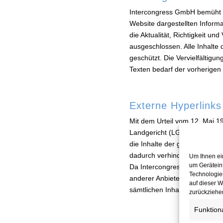
Intercongress GmbH bemüht sic
Website dargestellten Inform
die Aktualität, Richtigkeit un
ausgeschlossen. Alle Inhalte
geschützt. Die Vervielfältigun
Texten bedarf der vorherige
Externe Hyperlinks
Mit dem Urteil vom 12. Mai 1
Landgericht (LG) in Hamburg
die Inhalte der gelinkten Sei
dadurch verhindert werden, da
Um Ihnen ei
um Gerätein
Da Intercongress GmbH keinen
Technologie
anderer Anbieter hat, distanz
auf dieser W
sämtlichen Inhalten aller auf
zurückziehe
Funktion