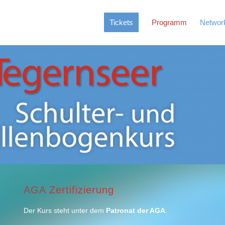
Tickets
Programm
Networ
AGA Zertifizierung
Der Kurs steht unter dem
Patronat der AGA
.